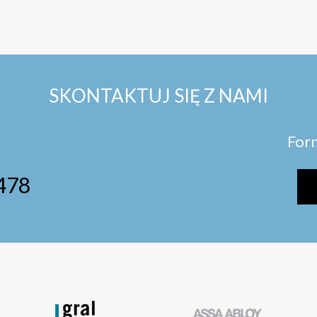
SKONTAKTUJ SIĘ Z NAMI
For
478