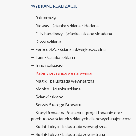
WYBRANE REALIZACJE
— Balustrady
— Bioway - ścianka szklana składana
— City handlowy - ścianka szklana składana
— Drzwi szklane
— Feroco S.A. - ścianka dźwiękoszczelna
— I am - ścianka szklana
— Inne realizacje
— Kabiny prysznicowe na wymiar
— Magik - balustrada wewnętrzna
— Mohito - ścianka szklana
— Ścianki szklane
— Serwis Starego Browaru
— Stary Browar w Poznaniu - projektowanie oraz
przebudowa ścianek szklanych dla nowych najemców
— Sushi-Tokyo - balustrada wewnętrzna
— Sushi-Tokyo - balustrada zewnętrzna