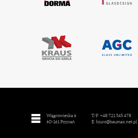
Wągrowiecka 6
T/F:
+48 721 545 478
60-161
Poznań
E:
biuro@baumax.net.pl