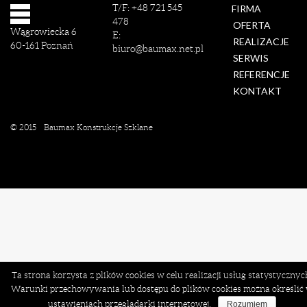
T/F:
+48 721 545
FIRMA
478
OFERTA
Wągrowiecka 6
E:
REALIZACJE
60-161
Poznań
biuro@baumax.net.pl
SERWIS
REFERENCJE
KONTAKT
© 2015
Baumax Konstrukcje Szklane
Ta strona korzysta z plików cookies w celu realizacji usług statystycznyc
Warunki przechowywania lub dostępu do plików cookies można określić
ustawieniach przeglądarki internetowej.
Rozumiem