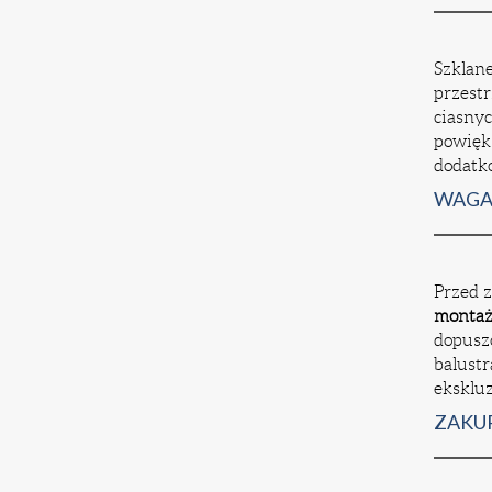
Szklane
przestr
ciasnyc
powięks
dodatko
WAGA 
Przed z
montaż 
dopuszc
balustr
eksklu
ZAKU