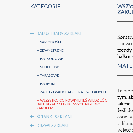
KATEGORIE
WSZYS
ZAKU
BALUSTRADY SZKLANE
Konstru
SAMONOŚNE
i nowo
trendy
ZEWNĘTRZNE
balkona
BALKONOWE
MATE
SCHODOWE
TARASOWE
BARIERKI
To pier
ZALETY I WADY BALUSTRAD SZKLANYCH
tym, ab
WSZYSTKO CO POWINIENEŚ WIEDZIEĆ O
jakości
BALUSTRADACH SZKLANYCH PRZED ICH
ZAKUPEM
Jeśli d
ŚCIANKI SZKLANE
coraz w
szklane
DRZWI SZKLANE
wilgoć