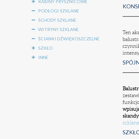
KABINY PRYSZNICOWE
KONSE
PODŁOGI SZKLANE
SCHODY SZKLANE
WITRYNY SZKLANE
Ten aka
ŚCIANKI DŹWIĘKOSZCZELNE
balustr
czynn
SZKŁO
intens
INNE
SPÓJ
Balustr
zestawi
funkcjo
wpisują
skandy
szklan
SZKŁO