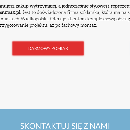
lanujesz zakup wytrzymałej, a jednocześnie stylowej i reprezent
 baumax.pl.
Jest to doświadczona firma szklarska, która ma na s
 miastach Wielkopolski. Oferuje klientom kompleksową obsłu
rzygotowanie projektu, aż po fachowy montaż.
DARMOWY POMIAR
SKONTAKTUJ SIĘ Z NAMI