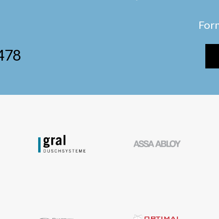
For
478