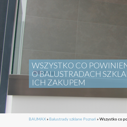
WSZYSTKO CO POWINIEN
O BALUSTRADACH SZKL
ICH ZAKUPEM
BAUMAX
»
Balustrady szklane Poznań
»
Wszystko co po