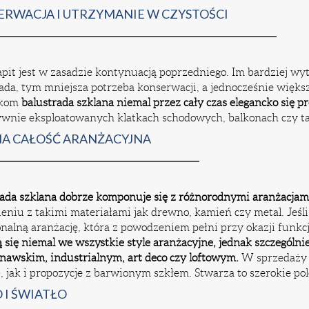
RWACJA I UTRZYMANIE W CZYSTOŚCI
pit jest w zasadzie kontynuacją poprzedniego. Im bardziej wy
ada, tym mniejsza potrzeba konserwacji, a jednocześnie więk
ikom
balustrada szklana niemal przez cały czas elegancko się p
ywnie eksploatowanych klatkach schodowych, balkonach czy ta
NA CAŁOŚĆ ARANŻACYJNA
ada szklana dobrze komponuje się z różnorodnymi aranżacjam
eniu z takimi materiałami jak drewno, kamień czy metal. Jeśl
nalną aranżację, która z powodzeniem pełni przy okazji funkc
 się niemal we wszystkie style aranżacyjne, jednak szczególn
nawskim, industrialnym, art deco czy loftowym.
W sprzedaży 
e
, jak i propozycje z barwionym szkłem. Stwarza to szerokie p
 I ŚWIATŁO