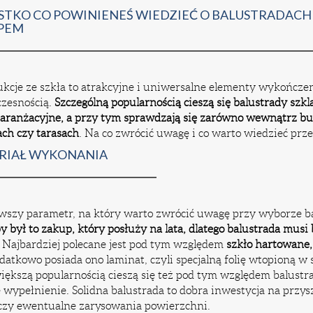
TKO CO POWINIENEŚ WIEDZIEĆ O BALUSTRADACH
PEM
kcje ze szkła to atrakcyjne i uniwersalne elementy wykończeni
czesnością.
Szczególną popularnością cieszą się balustrady szk
 aranżacyjne, a przy tym sprawdzają się zarówno wewnątrz bu
ch czy tarasach
. Na co zwrócić uwagę i co warto wiedzieć prz
RIAŁ WYKONANIA
wszy parametr, na który warto zwrócić uwagę przy wyborze ba
y był to zakup, który posłuży na lata, dlatego balustrada musi
.
Najbardziej polecane jest pod tym względem
szkło hartowane,
odatkowo posiada ono laminat, czyli specjalną folię wtopioną w
iększą popularnością cieszą się też pod tym względem balustr
 wypełnienie. Solidna balustrada to dobra inwestycja na przy
 czy ewentualne zarysowania powierzchni.