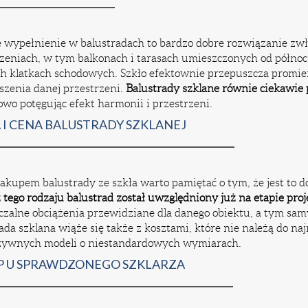
 wypełnienie w balustradach to bardzo dobre rozwiązanie zwła
zeniach, w tym balkonach i tarasach umieszczonych od półno
h klatkach schodowych. Szkło efektownie przepuszcza promie
zenia danej przestrzeni.
Balustrady szklane równie ciekawie 
wo potęgując efekt harmonii i przestrzeni.
I CENA BALUSTRADY SZKLANEJ
akupem balustrady ze szkła warto pamiętać o tym, że jest to d
tego rodzaju balustrad został uwzględniony już na etapie pr
zalne obciążenia przewidziane dla danego obiektu, a tym sam
ada szklana wiąże się także z kosztami, które nie należą do na
zywnych modeli o niestandardowych wymiarach.
P U SPRAWDZONEGO SZKLARZA