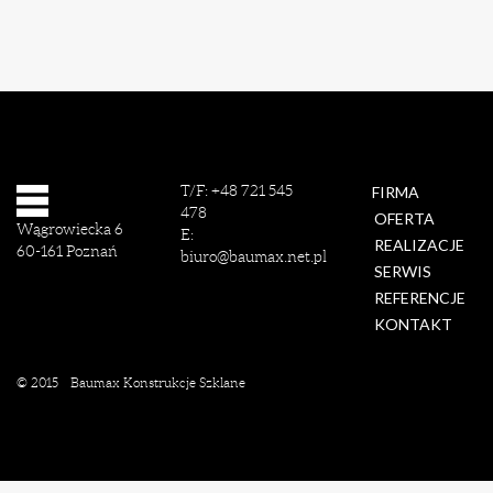
T/F:
+48 721 545
FIRMA
478
OFERTA
Wągrowiecka 6
E:
REALIZACJE
60-161
Poznań
biuro@baumax.net.pl
SERWIS
REFERENCJE
KONTAKT
© 2015
Baumax Konstrukcje Szklane