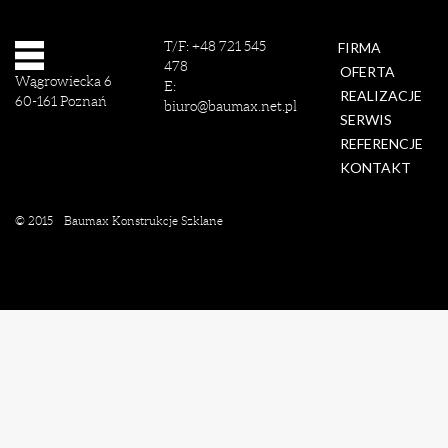
T/F:
+48 721 545
FIRMA
478
OFERTA
Wągrowiecka 6
E:
REALIZACJE
60-161
Poznań
biuro@baumax.net.pl
SERWIS
REFERENCJE
KONTAKT
© 2015
Baumax Konstrukcje Szklane